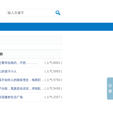
圈
片
定要停在线内，不然…………
( 人气:6001 )
上的冒汗小人
( 人气:5955 )
落不知何人的致富理念，电商巨…
( 人气:5750 )
子出租，我真想去试试，求组队…
( 人气:5436 )
家居建材生活广场
( 人气:2327 )